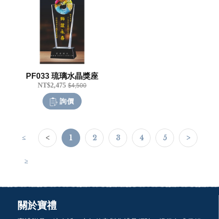
PF033 琉璃水晶獎座
NT$2,475
$4,500
詢價
≤
<
1
2
3
4
5
>
≥
關於寶禮