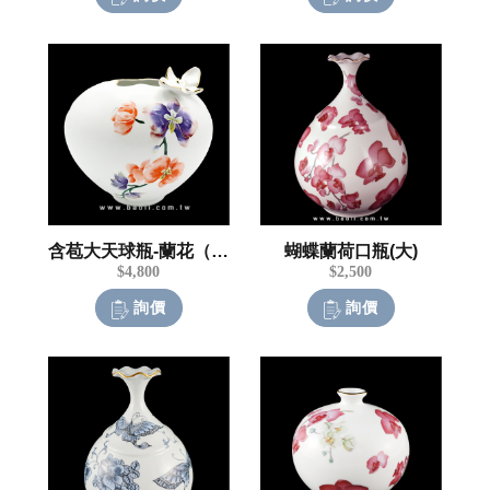
含苞大天球瓶-蘭花（大）
蝴蝶蘭荷口瓶(大)
$4,800
$2,500
詢價
詢價