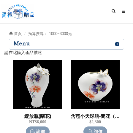
首頁
預算搜尋
1000~3000元
Menu
請在此輸入產品描述
綻放瓶(蘭花)
含苞小天球瓶-蘭花（小）
NT$6,000
$2,300
詢價
詢價