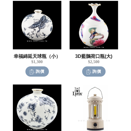
幸福綿延天球瓶（小）
3D藍鵲荷口瓶(大)
$1,300
$2,500
詢價
詢價