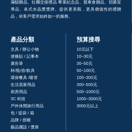
滿額贈品、社團交接禮品 畢業紀念品、股東會贈品、招募宣
導品、各式水晶獎獎牌。提供更美觀，更具價值性的禮贈
品，依客戶需求始終如一的服務。
產品分類
預算搜尋
文具 / 辦公小物
10元以下
便條貼 / 記事本
10~30元
廣告筆
30~50元
杯/瓶/壺/飲具
50~100元
環保餐具 /吸管
100~300元
生活居家用品
300~500元
廚房用品
500~1000元
3C 科技
1000~3000元
戶外休閒旅行用品
3000元以上
包 / 提袋 / 箱
品牌 / 授權
藝品擺設 / 獎座