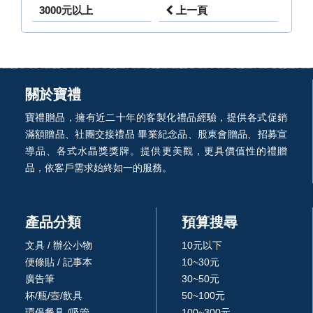
3000元以上
上一頁
關於寶禮
寶禮贈品，擁有近二十年的客製化禮品經驗，提供各式促銷
滿額贈品、社團交接禮品 畢業紀念品、股東會贈品、招募宣
導品、各式水晶獎獎牌。提供更美觀，更具價值性的禮贈
品，依客戶需求始終如一的服務。
產品分類
預算搜尋
文具 / 辦公小物
10元以下
便條貼 / 記事本
10~30元
廣告筆
30~50元
杯/瓶/壺/飲具
50~100元
環保餐具 /吸管
100~300元