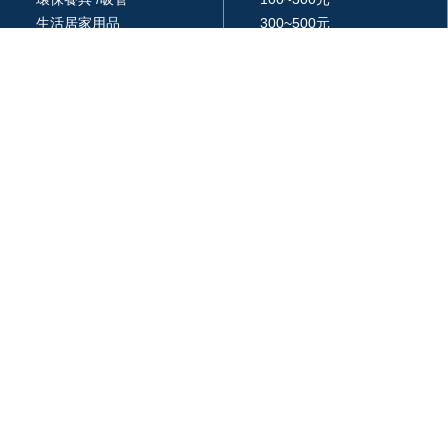
生活居家用品
300~500元
廚房用品
500~1000元
3C 科技
1000~3000元
戶外休閒旅行用品
3000元以上
包 / 提袋 / 箱
品牌 / 授權
藝品擺設 / 獎座
統編: 24366577
週一 ~ 週五
am 09:00 ~ pm18:00
03-287-6947
320 桃園市中壢區領航北路二段65號17樓