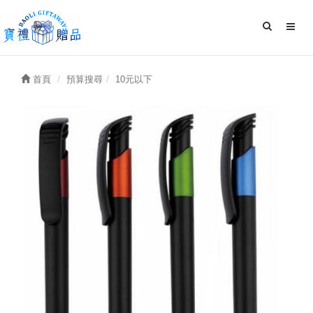
首頁
預算搜尋
10元以下