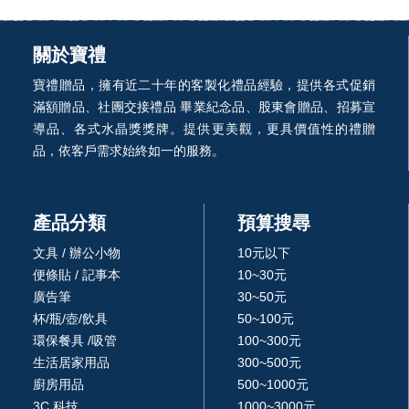
關於寶禮
寶禮贈品，擁有近二十年的客製化禮品經驗，提供各式促銷
滿額贈品、社團交接禮品 畢業紀念品、股東會贈品、招募宣
導品、各式水晶獎獎牌。提供更美觀，更具價值性的禮贈
品，依客戶需求始終如一的服務。
產品分類
預算搜尋
文具 / 辦公小物
10元以下
便條貼 / 記事本
10~30元
廣告筆
30~50元
杯/瓶/壺/飲具
50~100元
環保餐具 /吸管
100~300元
生活居家用品
300~500元
廚房用品
500~1000元
3C 科技
1000~3000元