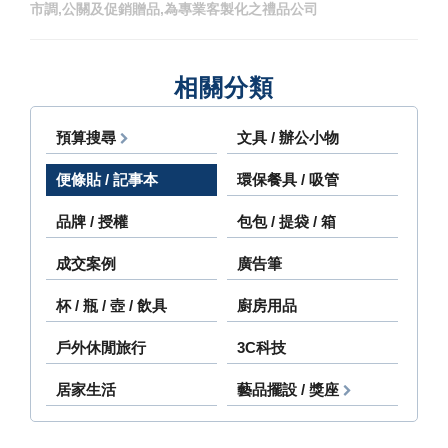
市調,公關及促銷贈品,為專業客製化之禮品公司
相關分類
預算搜尋
文具 / 辦公小物
便條貼 / 記事本
環保餐具 / 吸管
品牌 / 授權
包包 / 提袋 / 箱
成交案例
廣告筆
杯 / 瓶 / 壺 / 飲具
廚房用品
戶外休閒旅行
3C科技
居家生活
藝品擺設 / 獎座