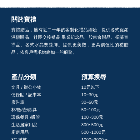
關於寶禮
寶禮贈品，擁有近二十年的客製化禮品經驗，提供各式促銷
滿額贈品、社團交接禮品 畢業紀念品、股東會贈品、招募宣
導品、各式水晶獎獎牌。提供更美觀，更具價值性的禮贈
品，依客戶需求始終如一的服務。
產品分類
預算搜尋
文具 / 辦公小物
10元以下
便條貼 / 記事本
10~30元
廣告筆
30~50元
杯/瓶/壺/飲具
50~100元
環保餐具 /吸管
100~300元
生活居家用品
300~500元
廚房用品
500~1000元
3C 科技
1000~3000元