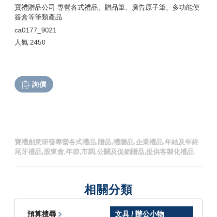
寶禮贈品公司 專營各式禮品、贈品筆、廣告原子筆、多功能便
簽盒等筆類產品
ca0177_9021
人氣
2450
詢價
寶禮創意研發專營各式禮品,贈品,禮贈品,企業禮品,年結及年終
尾牙禮品,股東會,年節,市調,公關及促銷贈品,提供客製化禮品
相關分類
預算搜尋
文具 / 辦公小物