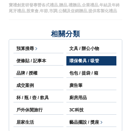
寶禮創意研發專營各式禮品,贈品,禮贈品,企業禮品,年結及年終
尾牙禮品,股東會,年節,市調,公關及促銷贈品,提供客製化禮品
相關分類
預算搜尋
文具 / 辦公小物
便條貼 / 記事本
環保餐具 / 吸管
品牌 / 授權
包包 / 提袋 / 箱
成交案例
廣告筆
杯 / 瓶 / 壺 / 飲具
廚房用品
戶外休閒旅行
3C科技
居家生活
藝品擺設 / 獎座