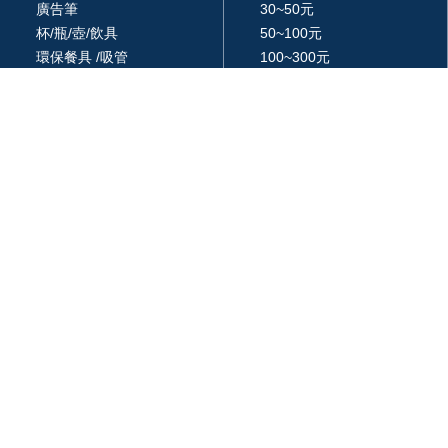
廣告筆
30~50元
杯/瓶/壺/飲具
50~100元
環保餐具 /吸管
100~300元
生活居家用品
300~500元
廚房用品
500~1000元
3C 科技
1000~3000元
戶外休閒旅行用品
3000元以上
包 / 提袋 / 箱
品牌 / 授權
藝品擺設 / 獎座
統編: 24366577
週一 ~ 週五
am 09:00 ~ pm18:00