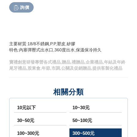
詢價
主要材質:18/8不銹鋼,P.P,塑皮,矽膠
特色:內塞彈壓式出水口,360度出水,保溫保冷持久
寶禮創意研發專營各式禮品,贈品,禮贈品,企業禮品,年結及年終
尾牙禮品,股東會,年節,市調,公關及促銷贈品,提供客製化禮品
相關分類
10元以下
10~30元
30~50元
50~100元
100~300元
300~500元