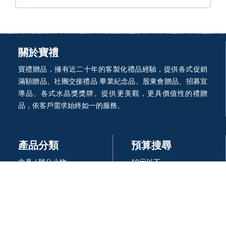
關於寶禮
寶禮贈品，擁有近二十年的客製化禮品經驗，提供各式促銷
滿額贈品、社團交接禮品 畢業紀念品、股東會贈品、招募宣
導品、各式水晶獎獎牌。提供更美觀，更具價值性的禮贈
品，依客戶需求始終如一的服務。
產品分類
預算搜尋
文具 / 辦公小物
10元以下
便條貼 / 記事本
10~30元
廣告筆
30~50元
杯/瓶/壺/飲具
50~100元
環保餐具 /吸管
100~300元
生活居家用品
300~500元