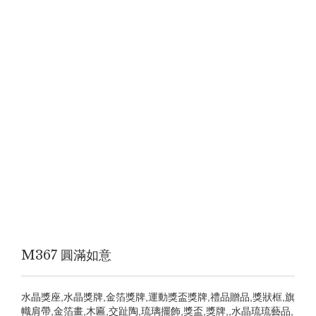
M367 圓滿如意
水晶獎座,水晶獎牌,金箔獎牌,運動獎盃獎牌,禮品贈品,獎狀框,旗
幟肩帶,金箔畫,木匾,交趾陶,琉璃擺飾,獎盃,獎牌,,水晶琉琉藝品,