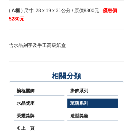
(
A框
) 尺寸: 28 x 19 x 31公分
/ 原價8800元
優惠價
5280元
含水晶刻字及手工高級紙盒
相關分類
櫥框擺飾
掛飾系列
水晶獎座
琉璃系列
榮耀獎牌
造型獎座
上一頁