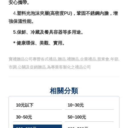
安心攜帶。
4.
塑料光泡沫夾層(高密度PU)，鞏固不銹鋼內膽，增
強保溫性能。
5.保鮮、冷藏及餐具容器等多用途。
＊健康環保、美觀、實用。
寶禮贈品公司專營各式禮品,贈品,禮贈品,企業禮品,股東會,年節,
市調,公關及促銷贈品,為專業客製化之禮品公司
相關分類
10元以下
10~30元
30~50元
50~100元