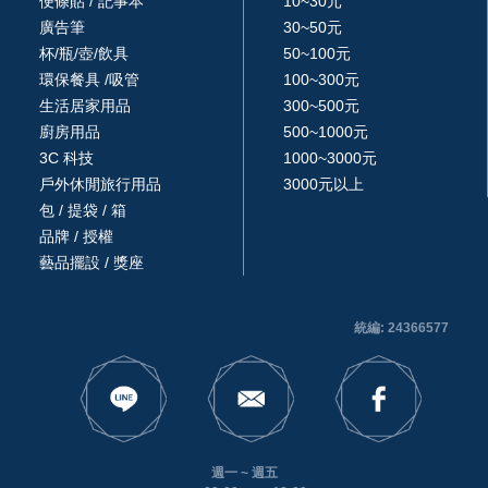
便條貼 / 記事本
10~30元
廣告筆
30~50元
杯/瓶/壺/飲具
50~100元
環保餐具 /吸管
100~300元
生活居家用品
300~500元
廚房用品
500~1000元
3C 科技
1000~3000元
戶外休閒旅行用品
3000元以上
包 / 提袋 / 箱
品牌 / 授權
藝品擺設 / 獎座
統編: 24366577
週一 ~ 週五