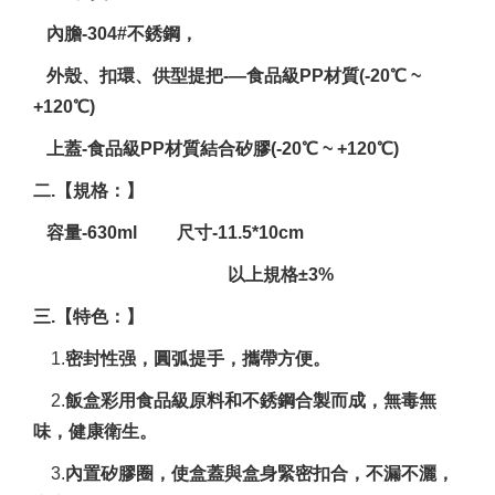
內膽-304#不銹鋼，
外殼、扣環、供型提把-—食品級PP材質(-20℃ ~
+120℃)
上蓋-食品級PP材質結合矽膠(-20℃ ~ +120℃)
二.【規格：】
容量-630ml
尺寸-11.5*10cm
以上規格±3%
三.【特色：】
1.
密封性
强，圓弧提手，攜帶方便
。
2.
飯盒彩用食品級原料和不銹鋼合製而成，無毒無
味，健康衛生。
3.
內置矽膠圈，使盒蓋與盒身緊密扣合，不漏不灑，