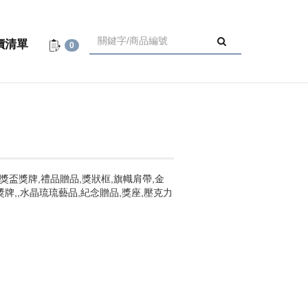
價清單
0
獎盃獎牌,禮品贈品,獎狀框,旗幟肩帶,金
獎牌,,水晶琉琉藝品,紀念贈品,獎座,壓克力