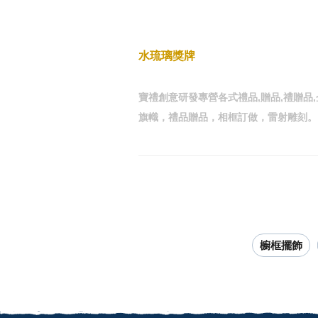
水琉璃獎牌
寶禮創意研發專營各式禮品,贈品,禮贈品
旗幟，禮品贈品，相框訂做，雷射雕刻。
櫥框擺飾