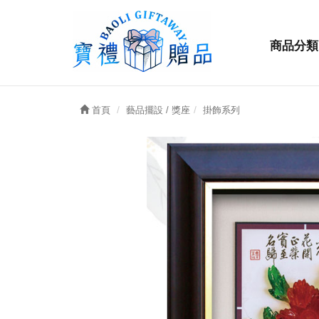
商品分類
首頁
藝品擺設 / 獎座
掛飾系列