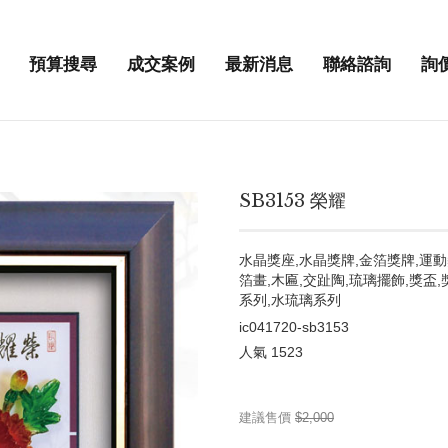
預算搜尋
成交案例
最新消息
聯絡諮詢
詢
SB3153 榮耀
水晶獎座,水晶獎牌,金箔獎牌,運動
箔畫,木匾,交趾陶,琉璃擺飾,獎盃,
系列,水琉璃系列
ic041720-sb3153
人氣
1523
建議售價
$2,000