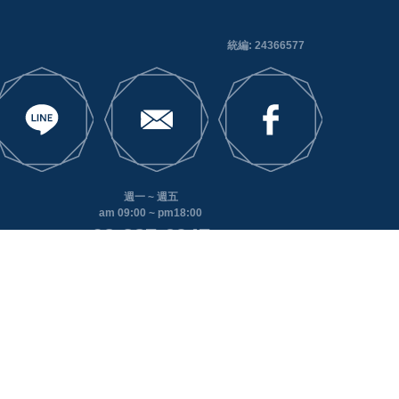
統編: 24366577
週一 ~ 週五
am 09:00 ~ pm18:00
03-287-6947
320 桃園市中壢區領航北路二段65號17樓