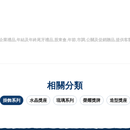
,企業禮品,年結及年終尾牙禮品,股東會,年節,市調,公關及促銷贈品,提
相關分類
掛飾系列
水晶獎座
琉璃系列
榮耀獎牌
造型獎座