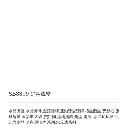
SB3309 好事成雙
水晶獎座,水晶獎牌,金箔獎牌,運動獎盃獎牌,禮品贈品,獎狀框,旗
幟肩帶,金箔畫,木匾,交趾陶,琉璃擺飾,獎盃,獎牌,,水晶琉琉藝品,
紀念贈品,獎座,壓克力系列,水琉璃系列