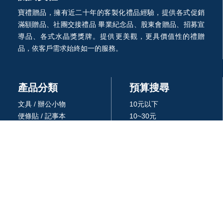
寶禮贈品，擁有近二十年的客製化禮品經驗，提供各式促銷
滿額贈品、社團交接禮品 畢業紀念品、股東會贈品、招募宣
導品、各式水晶獎獎牌。提供更美觀，更具價值性的禮贈
品，依客戶需求始終如一的服務。
產品分類
預算搜尋
文具 / 辦公小物
10元以下
便條貼 / 記事本
10~30元
廣告筆
30~50元
杯/瓶/壺/飲具
50~100元
環保餐具 /吸管
100~300元
生活居家用品
300~500元
廚房用品
500~1000元
3C 科技
1000~3000元
戶外休閒旅行用品
3000元以上
包 / 提袋 / 箱