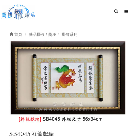
首頁
藝品擺設 / 獎座
掛飾系列
SB4045 祥龍獻瑞