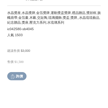
水晶獎座,水晶獎牌,金箔獎牌,運動獎盃獎牌,禮品贈品,獎狀框,旗
幟肩帶,金箔畫,木匾,交趾陶,琉璃擺飾,獎盃,獎牌,,水晶琉琉藝品,
紀念贈品,獎座,壓克力系列,水琉璃系列
ic042580-sb4045
人氣
1503
建議售價
$3,000
售價
$1,500
詢價