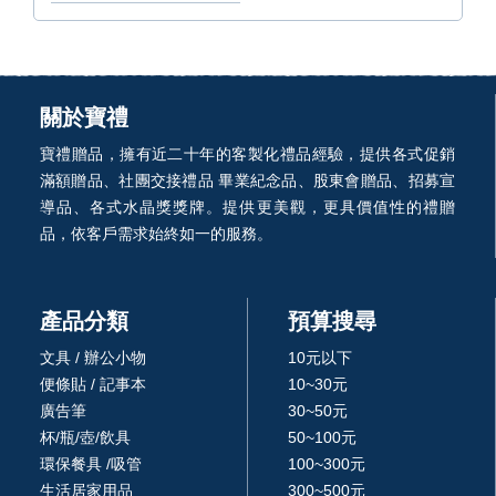
關於寶禮
寶禮贈品，擁有近二十年的客製化禮品經驗，提供各式促銷
滿額贈品、社團交接禮品 畢業紀念品、股東會贈品、招募宣
導品、各式水晶獎獎牌。提供更美觀，更具價值性的禮贈
品，依客戶需求始終如一的服務。
產品分類
預算搜尋
文具 / 辦公小物
10元以下
便條貼 / 記事本
10~30元
廣告筆
30~50元
杯/瓶/壺/飲具
50~100元
環保餐具 /吸管
100~300元
生活居家用品
300~500元