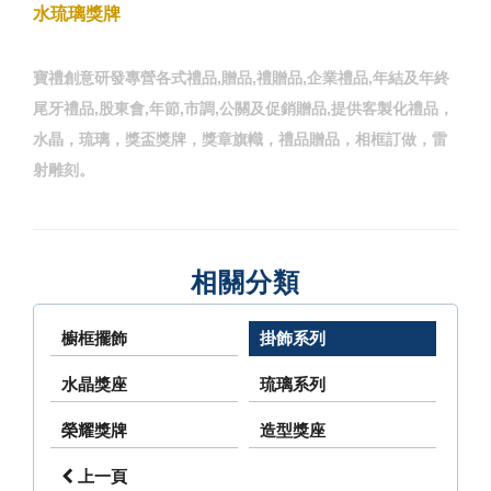
水琉璃獎牌
寶禮創意研發專營各式禮品,贈品,禮贈品,企業禮品,年結及年終
尾牙禮品,股東會,年節,市調,公關及促銷贈品,提供客製化禮品，
水晶，琉璃，獎盃獎牌，獎章旗幟，禮品贈品，相框訂做，雷
射雕刻。
相關分類
櫥框擺飾
掛飾系列
水晶獎座
琉璃系列
榮耀獎牌
造型獎座
上一頁