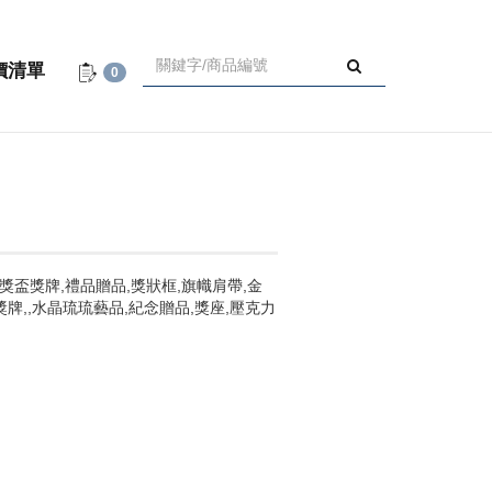
價清單
0
獎盃獎牌,禮品贈品,獎狀框,旗幟肩帶,金
獎牌,,水晶琉琉藝品,紀念贈品,獎座,壓克力