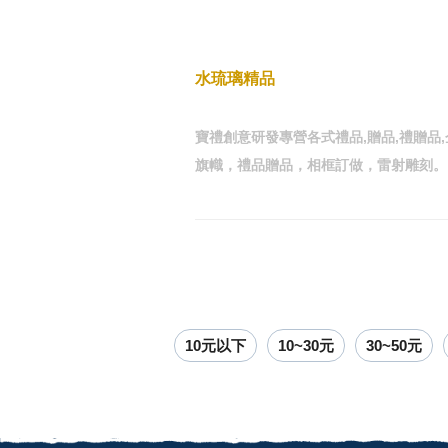
水琉璃精品
寶禮創意研發專營各式禮品,贈品,禮贈品
旗幟，禮品贈品，相框訂做，雷射雕刻。
10元以下
10~30元
30~50元