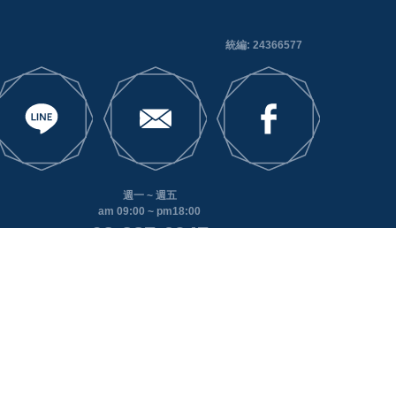
統編: 24366577
週一 ~ 週五
am 09:00 ~ pm18:00
03-287-6947
320 桃園市中壢區領航北路二段65號17樓