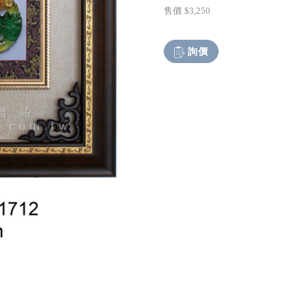
售價
$3,250
詢價