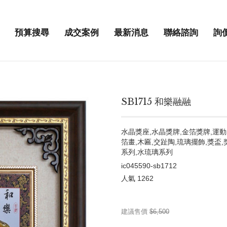
預算搜尋
成交案例
最新消息
聯絡諮詢
詢
SB1715 和樂融融
水晶獎座,水晶獎牌,金箔獎牌,運動
箔畫,木匾,交趾陶,琉璃擺飾,獎盃,
系列,水琉璃系列
ic045590-sb1712
人氣
1262
建議售價
$6,500