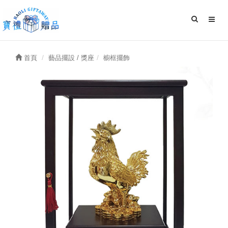
首頁
藝品擺設 / 獎座
櫥框擺飾