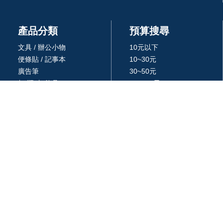
產品分類
預算搜尋
文具 / 辦公小物
10元以下
便條貼 / 記事本
10~30元
廣告筆
30~50元
杯/瓶/壺/飲具
50~100元
環保餐具 /吸管
100~300元
生活居家用品
300~500元
廚房用品
500~1000元
3C 科技
1000~3000元
戶外休閒旅行用品
3000元以上
包 / 提袋 / 箱
品牌 / 授權
藝品擺設 / 獎座
統編: 24366577