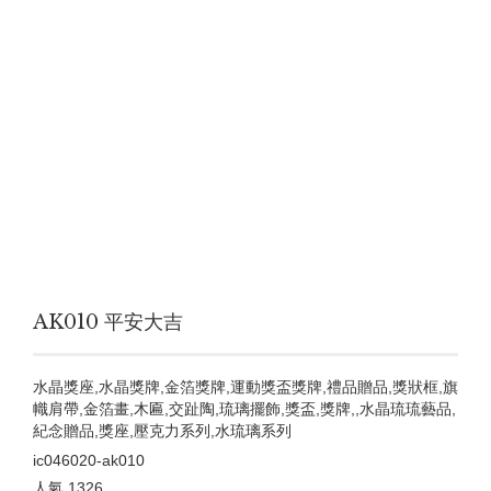
AK010 平安大吉
水晶獎座,水晶獎牌,金箔獎牌,運動獎盃獎牌,禮品贈品,獎狀框,旗
幟肩帶,金箔畫,木匾,交趾陶,琉璃擺飾,獎盃,獎牌,,水晶琉琉藝品,
紀念贈品,獎座,壓克力系列,水琉璃系列
ic046020-ak010
人氣
1326