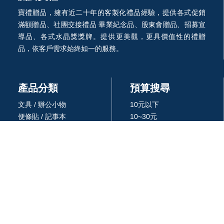
寶禮贈品，擁有近二十年的客製化禮品經驗，提供各式促銷
滿額贈品、社團交接禮品 畢業紀念品、股東會贈品、招募宣
導品、各式水晶獎獎牌。提供更美觀，更具價值性的禮贈
品，依客戶需求始終如一的服務。
產品分類
預算搜尋
文具 / 辦公小物
10元以下
便條貼 / 記事本
10~30元
廣告筆
30~50元
杯/瓶/壺/飲具
50~100元
環保餐具 /吸管
100~300元
生活居家用品
300~500元
廚房用品
500~1000元
3C 科技
1000~3000元
戶外休閒旅行用品
3000元以上
包 / 提袋 / 箱