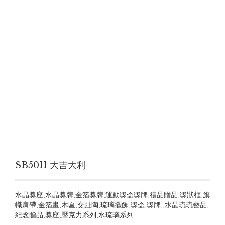
SB5011 大吉大利
水晶獎座,水晶獎牌,金箔獎牌,運動獎盃獎牌,禮品贈品,獎狀框,旗
幟肩帶,金箔畫,木匾,交趾陶,琉璃擺飾,獎盃,獎牌,,水晶琉琉藝品,
紀念贈品,獎座,壓克力系列,水琉璃系列