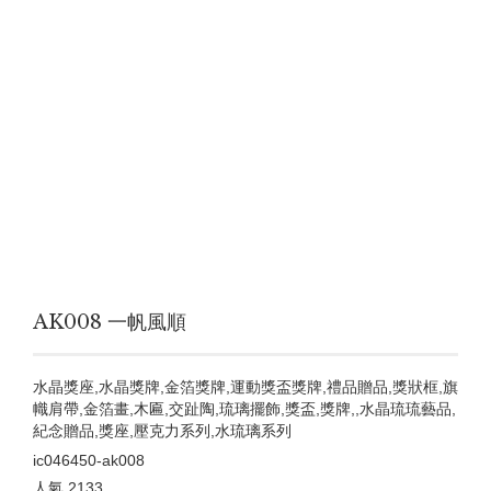
AK008 一帆風順
水晶獎座,水晶獎牌,金箔獎牌,運動獎盃獎牌,禮品贈品,獎狀框,旗
幟肩帶,金箔畫,木匾,交趾陶,琉璃擺飾,獎盃,獎牌,,水晶琉琉藝品,
紀念贈品,獎座,壓克力系列,水琉璃系列
ic046450-ak008
人氣
2133