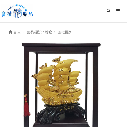
首頁
藝品擺設 / 獎座
櫥框擺飾