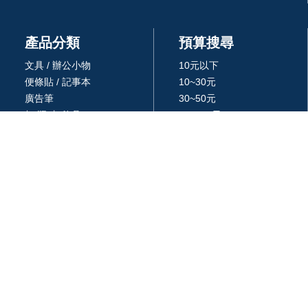
產品分類
預算搜尋
文具 / 辦公小物
10元以下
便條貼 / 記事本
10~30元
廣告筆
30~50元
杯/瓶/壺/飲具
50~100元
環保餐具 /吸管
100~300元
生活居家用品
300~500元
廚房用品
500~1000元
3C 科技
1000~3000元
戶外休閒旅行用品
3000元以上
包 / 提袋 / 箱
品牌 / 授權
藝品擺設 / 獎座
統編: 24366577