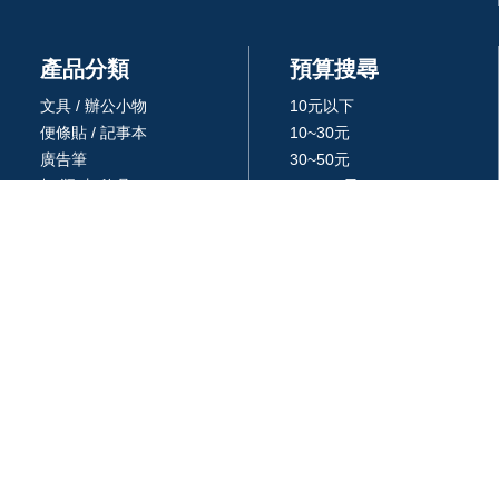
產品分類
預算搜尋
文具 / 辦公小物
10元以下
便條貼 / 記事本
10~30元
廣告筆
30~50元
杯/瓶/壺/飲具
50~100元
環保餐具 /吸管
100~300元
生活居家用品
300~500元
廚房用品
500~1000元
3C 科技
1000~3000元
戶外休閒旅行用品
3000元以上
包 / 提袋 / 箱
品牌 / 授權
藝品擺設 / 獎座
統編: 24366577