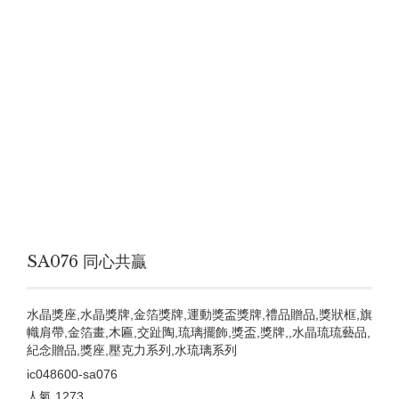
SA076 同心共贏
水晶獎座,水晶獎牌,金箔獎牌,運動獎盃獎牌,禮品贈品,獎狀框,旗
幟肩帶,金箔畫,木匾,交趾陶,琉璃擺飾,獎盃,獎牌,,水晶琉琉藝品,
紀念贈品,獎座,壓克力系列,水琉璃系列
ic048600-sa076
人氣
1273