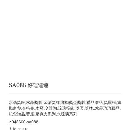
SA088 好運連連
水晶獎座,水晶獎牌,金箔獎牌,運動獎盃獎牌,禮品贈品,獎狀框,旗
幟肩帶,金箔畫,木匾,交趾陶,琉璃擺飾,獎盃,獎牌,,水晶琉琉藝品,
紀念贈品,獎座,壓克力系列,水琉璃系列
ic048600-sa088
人氣
1316