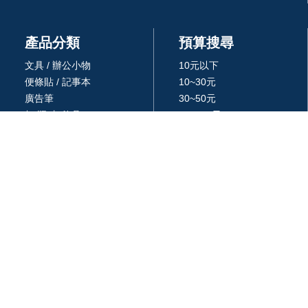
產品分類
預算搜尋
文具 / 辦公小物
10元以下
便條貼 / 記事本
10~30元
廣告筆
30~50元
杯/瓶/壺/飲具
50~100元
環保餐具 /吸管
100~300元
生活居家用品
300~500元
廚房用品
500~1000元
3C 科技
1000~3000元
戶外休閒旅行用品
3000元以上
包 / 提袋 / 箱
品牌 / 授權
藝品擺設 / 獎座
統編: 24366577