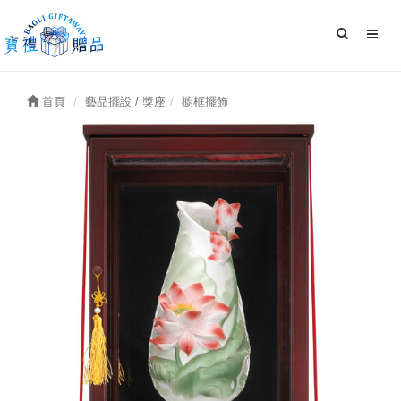
首頁
藝品擺設 / 獎座
櫥框擺飾