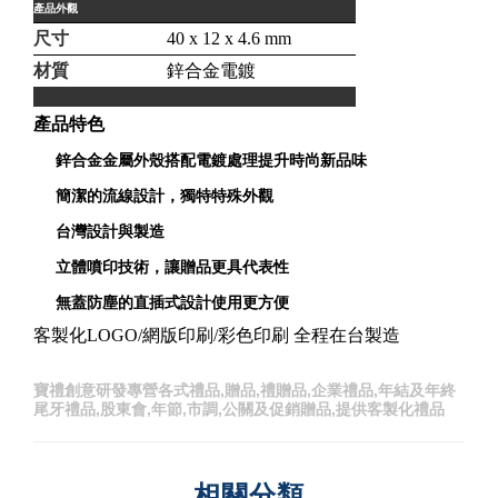
產品外觀
尺寸
40 x 12 x 4.6 mm
材質
鋅合金電鍍
產品特色
鋅合金金屬外殼搭配電鍍處理提升時尚新品味
簡潔的流線設計，獨特特殊外觀
台灣設計與製造
立體噴印技術，讓贈品更具代表性
無蓋防塵的直插式設計使用更方便
客製化
LOGO/
網版印刷
/
彩色印刷 全程在台製造
寶禮創意研發專營各式禮品,贈品,禮贈品,企業禮品,年結及年終
尾牙禮品,股東會,年節,市調,公關及促銷贈品,提供客製化禮品
相關分類