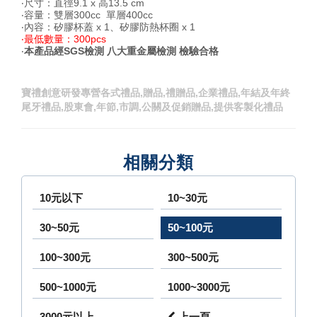
‧尺寸：直徑9.1 x 高13.5 cm
‧容量：雙層300cc 單層400cc
‧內容：矽膠杯蓋 x 1、矽膠防熱杯圈 x 1
‧最低數量：300pcs
‧
本產品經SGS檢測 八大重金屬檢測 檢驗合格
寶禮創意研發專營各式禮品,贈品,禮贈品,企業禮品,年結及年終
尾牙禮品,股東會,年節,市調,公關及促銷贈品,提供客製化禮品
相關分類
10元以下
10~30元
30~50元
50~100元
100~300元
300~500元
500~1000元
1000~3000元
3000元以上
上一頁