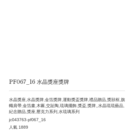
PF067_16 水晶獎座獎牌
水晶獎座,水晶獎牌,金箔獎牌,運動獎盃獎牌,禮品贈品,獎狀框,旗
幟肩帶,金箔畫,木匾,交趾陶,琉璃擺飾,獎盃,獎牌,,水晶琉琉藝品,
紀念贈品,獎座,壓克力系列,水琉璃系列
jc043763-pf067_16
人氣
1889