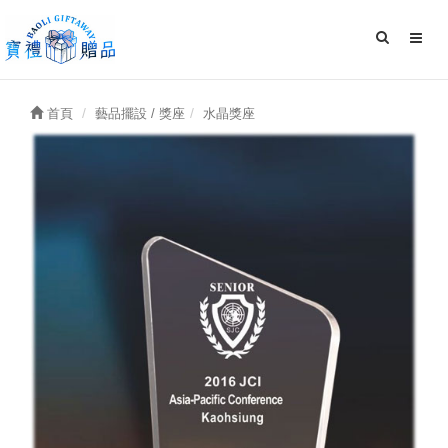
首頁
藝品擺設 / 獎座
水晶獎座