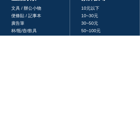
文具 / 辦公小物
10元以下
便條貼 / 記事本
10~30元
廣告筆
30~50元
杯/瓶/壺/飲具
50~100元
環保餐具 /吸管
100~300元
生活居家用品
300~500元
廚房用品
500~1000元
3C 科技
1000~3000元
戶外休閒旅行用品
3000元以上
包 / 提袋 / 箱
品牌 / 授權
藝品擺設 / 獎座
統編: 24366577