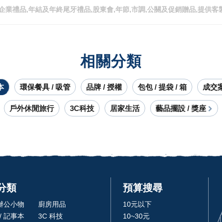
企業禮品,年結及年終尾牙禮品,股東會,年節,市調,公關及促銷贈品,提供客
相關分類
本
環保餐具 / 吸管
品牌 / 授權
包包 / 提袋 / 箱
成交
戶外休閒旅行
3C科技
居家生活
藝品擺設 / 獎座
分類
預算搜尋
 辦公小物
廚房用品
10元以下
/ 記事本
3C 科技
10~30元