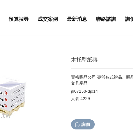
預算搜尋
成交案例
最新消息
聯絡諮詢
詢
木托型紙磚
寶禮贈品公司 專營各式禮品、贈
文具產品
jh07258-dj014
人氣
4229
詢價