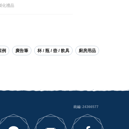
製化禮品
案例
廣告筆
杯 / 瓶 / 壺 / 飲具
廚房用品
統編: 24366577