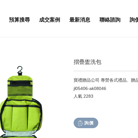
預算搜尋
成交案例
最新消息
聯絡諮詢
詢
摺疊盥洗包
寶禮贈品公司 專營各式禮品、贈
jl05406-ak08046
人氣
2283
詢價