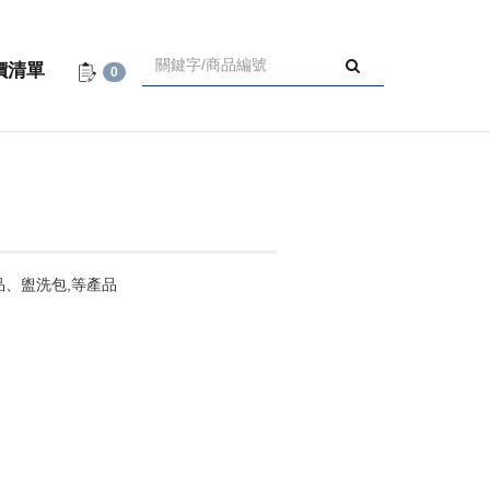
價清單
0
品、盥洗包,等產品