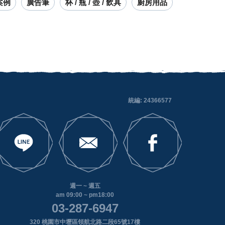
案例
廣告筆
杯 / 瓶 / 壺 / 飲具
廚房用品
統編: 24366577
週一 ~ 週五
am 09:00 ~ pm18:00
03-287-6947
320 桃園市中壢區領航北路二段65號17樓