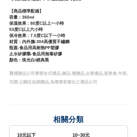
【商品標準配備】
容量：360ml
保溫效果 : 80度C以上一小時
53度C以上六小時
保冷效果 : 7.5度C以下一小時
材質：內外膽-304高優質不鏽鋼
瓶蓋-食品用高耐熱PP塑膠
止水矽膠圈-食品用無毒矽膠
顏色：珠光白/經典黑
寶禮贈品公司專營各式禮品,贈品,禮贈品,企業禮品,股東會,年節,
市調,公關及促銷贈品,為專業客製化之禮品公司
相關分類
10元以下
10~30元