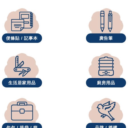
便條貼 / 記事本
廣告筆
生活居家用品
廚房用品
包包 / 提袋 / 箱
品牌 / 授權