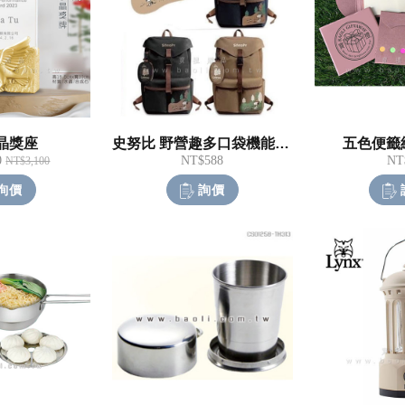
晶獎座
史努比 野營趣多口袋機能後背包
五色便籤紙
0
NT$588
NT
NT$3,100
詢價
詢價