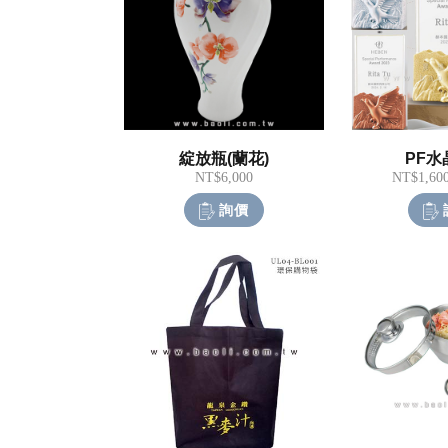
綻放瓶(蘭花)
PF水
NT$6,000
NT$1,60
詢價