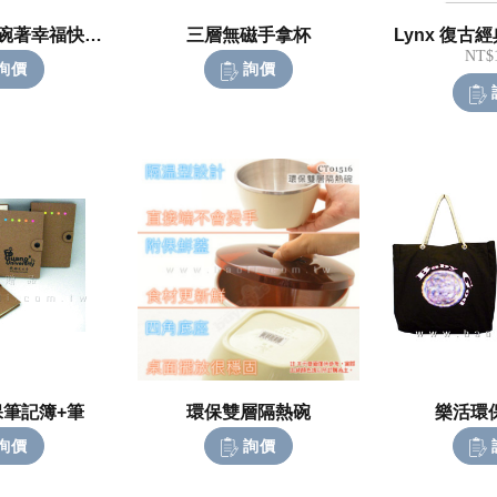
台灣製不鏽鋼碗著幸福快餐杯
三層無磁手拿杯
Lynx 復古
NT$1
詢價
詢價
筆記簿+筆
環保雙層隔熱碗
樂活環
詢價
詢價