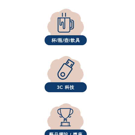
杯/瓶/壺/飲具
3C 科技
藝品擺設 / 獎座