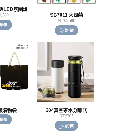
經典LED氛圍燈
SB7011 大四囍
,580
NT$6,500
詢價
詢價
保購物袋
304真空茶水分離瓶
NT$205
詢價
詢價