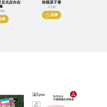
光反向自
粉樣原子筆
PF水晶獎座
NT$8
NT$1,600
詢價
詢價