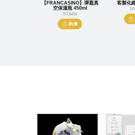
錢包
【FRANCASINO】彈蓋真
客製化織帶
空保溫瓶 450ml
5
NT$30
NT$400
價
詢價
詢價