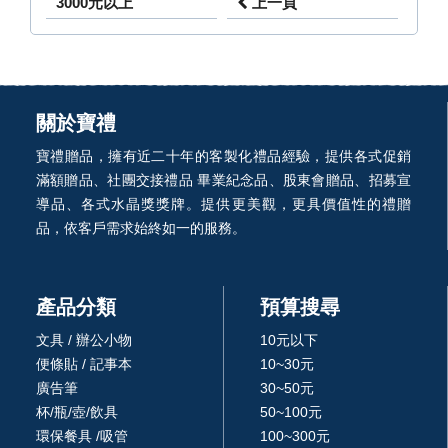
3000元以上
上一頁
關於寶禮
寶禮贈品，擁有近二十年的客製化禮品經驗，提供各式促銷
滿額贈品、社團交接禮品 畢業紀念品、股東會贈品、招募宣
導品、各式水晶獎獎牌。提供更美觀，更具價值性的禮贈
品，依客戶需求始終如一的服務。
產品分類
預算搜尋
文具 / 辦公小物
10元以下
便條貼 / 記事本
10~30元
廣告筆
30~50元
杯/瓶/壺/飲具
50~100元
環保餐具 /吸管
100~300元