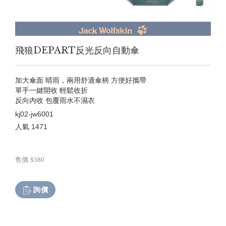
飛狼DEPART反光反向自動傘
加大傘面 晴雨，兩用舒適傘柄 方便好攜帶
單手一鍵開收 輕鬆收折
反向內收 包覆雨水不濕衣
kj02-jw6001
人氣
1471
售價
$380
詢價