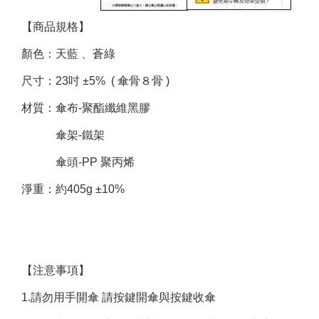
【商品規格】
顏色：天藍 、蒼綠
尺寸：23吋 ±5% ( 傘骨８骨 )
材質：傘布-聚酯纖維黑膠
傘架-鐵架
傘頭-PP 聚丙烯
淨重：約405g ±10%
【注意事項】
1.請勿用手開傘 請按鍵開傘與按鍵收傘