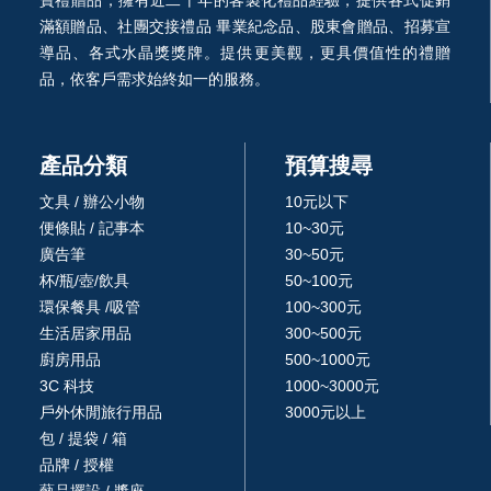
寶禮贈品，擁有近二十年的客製化禮品經驗，提供各式促銷
滿額贈品、社團交接禮品 畢業紀念品、股東會贈品、招募宣
導品、各式水晶獎獎牌。提供更美觀，更具價值性的禮贈
品，依客戶需求始終如一的服務。
產品分類
預算搜尋
文具 / 辦公小物
10元以下
便條貼 / 記事本
10~30元
廣告筆
30~50元
杯/瓶/壺/飲具
50~100元
環保餐具 /吸管
100~300元
生活居家用品
300~500元
廚房用品
500~1000元
3C 科技
1000~3000元
戶外休閒旅行用品
3000元以上
包 / 提袋 / 箱
品牌 / 授權