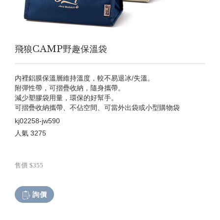
飛狼CAMP野趣保溫袋
内裡鋁膜保溫層維持溫度，較不易退冰/失溫。
附彈性帶，可摺疊收納，隨身攜帶。
減少塑膠袋用量，環保的好幫手。
可摺疊收納攜帶、不佔空間、可當外出袋或小型購物袋
kj02258-jw590
人氣
3275
售價
$355
詢價