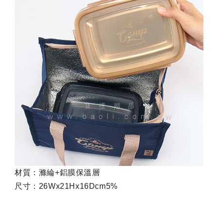
材質：滌綸+鋁膜保溫層
尺寸：26Wx21Hx16Dcm5%