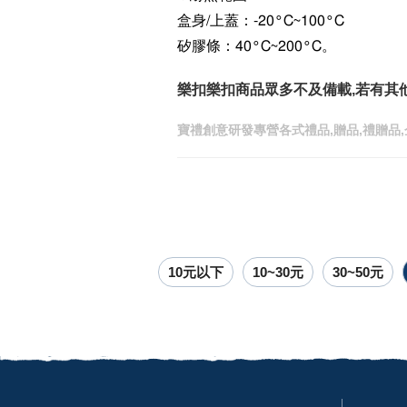
盒身/上蓋：-20°C~100°C
矽膠條：40°C~200°C。
樂扣樂扣商品眾多不及備載,若有其
寶禮創意研發專營各式禮品,贈品,禮贈品,
10元以下
10~30元
30~50元