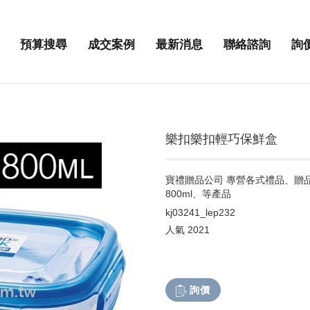
預算搜尋
成交案例
最新消息
聯絡諮詢
詢
樂扣樂扣輕巧保鮮盒
寶禮贈品公司 專營各式禮品、贈品、
800ml、等產品
kj03241_lep232
人氣
2021
詢價