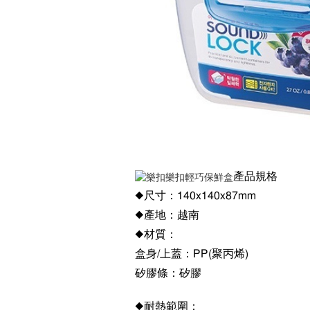
產品規格
◆尺寸：140x140x87mm
◆產地：越南
◆材質：
盒身/上蓋：PP(聚丙烯)
矽膠條：矽膠
◆耐熱範圍：