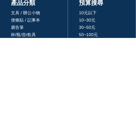
產品分類
預算搜尋
文具 / 辦公小物
10元以下
便條貼 / 記事本
10~30元
廣告筆
30~50元
杯/瓶/壺/飲具
50~100元
環保餐具 /吸管
100~300元
生活居家用品
300~500元
廚房用品
500~1000元
3C 科技
1000~3000元
戶外休閒旅行用品
3000元以上
包 / 提袋 / 箱
品牌 / 授權
藝品擺設 / 獎座
統編: 24366577