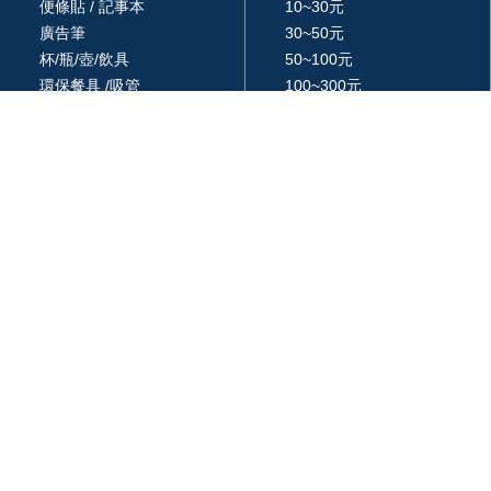
便條貼 / 記事本
10~30元
廣告筆
30~50元
杯/瓶/壺/飲具
50~100元
環保餐具 /吸管
100~300元
生活居家用品
300~500元
廚房用品
500~1000元
3C 科技
1000~3000元
戶外休閒旅行用品
3000元以上
包 / 提袋 / 箱
品牌 / 授權
藝品擺設 / 獎座
統編: 24366577
週一 ~ 週五