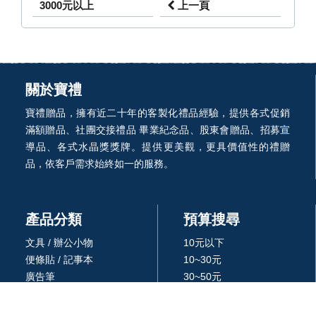
3000元以上
上一頁
關於寶禮
寶禮贈品，擁有近二十年的客製化禮品經驗，提供各式促銷
滿額贈品、社團交接禮品 畢業紀念品、股東會贈品、招募宣
導品、各式水晶獎獎牌。提供更美觀，更具價值性的禮贈
品，依客戶需求始終如一的服務。
產品分類
預算搜尋
文具 / 辦公小物
10元以下
便條貼 / 記事本
10~30元
廣告筆
30~50元
杯/瓶/壺/飲具
50~100元
環保餐具 /吸管
100~300元