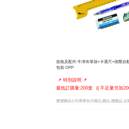
規格及配件:牛津布筆袋+卡通尺+側壓自
包裝:OPP
📌 特別說明 📌
最低訂購量:200套 (( 不足量另加20
寶禮贈品公司專營各式禮品,贈品,禮贈品,企