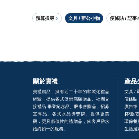
預算搜尋
文具 / 辦公小物
便條貼 / 記事
關於寶禮
產品
寶禮贈品，擁有近二十年的客製化禮品
文具 /
經驗，提供各式促銷滿額贈品、社團交
便條貼 
接禮品 畢業紀念品、股東會贈品、招募
廣告筆
宣導品、各式水晶獎獎牌。提供更美
杯/瓶/
觀，更具價值性的禮贈品，依客戶需求
環保餐具
始終如一的服務。
生活居