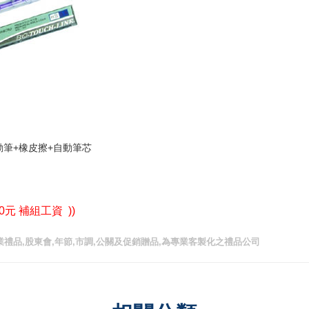
動筆+橡皮擦+自動筆芯
0元 補組工資 ))
業禮品,股東會,年節,市調,公關及促銷贈品,為專業客製化之禮品公司