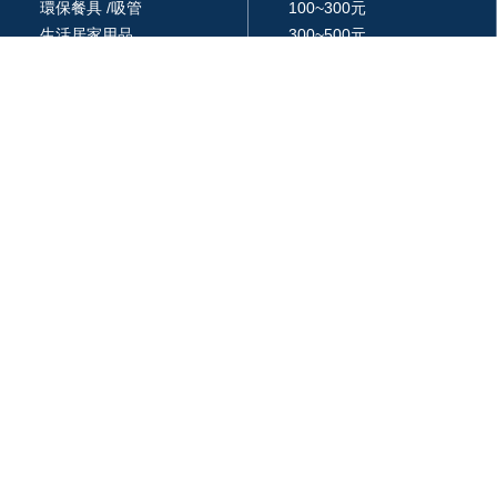
環保餐具 /吸管
100~300元
生活居家用品
300~500元
廚房用品
500~1000元
3C 科技
1000~3000元
戶外休閒旅行用品
3000元以上
包 / 提袋 / 箱
品牌 / 授權
藝品擺設 / 獎座
統編: 24366577
週一 ~ 週五
am 09:00 ~ pm18:00
03-287-6947
320 桃園市中壢區領航北路二段65號17樓