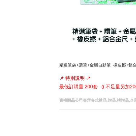
精選筆袋+讚筆+金屬自動筆+橡皮擦+鋁
📌 特別說明 📌
最低訂購量:200套 (( 不足量另加20
寶禮贈品公司專營各式禮品,贈品,禮贈品,企