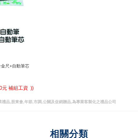
合金尺+自動筆芯
0元 補組工資 ))
業禮品,股東會,年節,市調,公關及促銷贈品,為專業客製化之禮品公司
相關分類