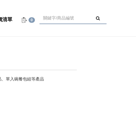
價清單
0
品、單入碗餐包組等產品