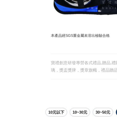
本產品經SGS重金屬未溶出檢驗合格
寶禮創意研發專營各式禮品,贈品,禮
璃，獎盃獎牌，獎章旗幟，禮品贈
10元以下
10~30元
30~50元