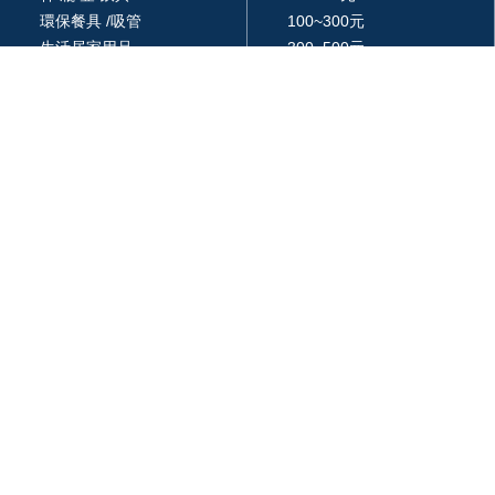
環保餐具 /吸管
100~300元
生活居家用品
300~500元
廚房用品
500~1000元
3C 科技
1000~3000元
戶外休閒旅行用品
3000元以上
包 / 提袋 / 箱
品牌 / 授權
藝品擺設 / 獎座
統編: 24366577
週一 ~ 週五
am 09:00 ~ pm18:00
03-287-6947