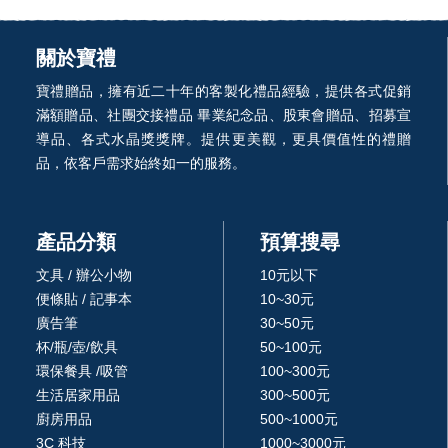
關於寶禮
寶禮贈品，擁有近二十年的客製化禮品經驗，提供各式促銷
滿額贈品、社團交接禮品 畢業紀念品、股東會贈品、招募宣
導品、各式水晶獎獎牌。提供更美觀，更具價值性的禮贈
品，依客戶需求始終如一的服務。
產品分類
預算搜尋
文具 / 辦公小物
10元以下
便條貼 / 記事本
10~30元
廣告筆
30~50元
杯/瓶/壺/飲具
50~100元
環保餐具 /吸管
100~300元
生活居家用品
300~500元
廚房用品
500~1000元
3C 科技
1000~3000元