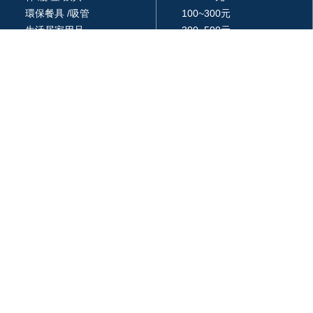
環保餐具 /吸管
100~300元
生活居家用品
300~500元
廚房用品
500~1000元
3C 科技
1000~3000元
戶外休閒旅行用品
3000元以上
包 / 提袋 / 箱
品牌 / 授權
藝品擺設 / 獎座
統編: 24366577
週一 ~ 週五
am 09:00 ~ pm18:00
03-287-6947