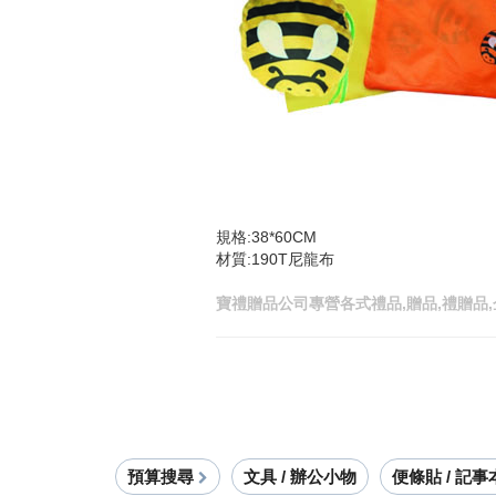
規格:38*60CM
材質:190T尼龍布
寶禮贈品公司專營各式禮品,贈品,禮贈品,
預算搜尋
文具 / 辦公小物
便條貼 / 記事