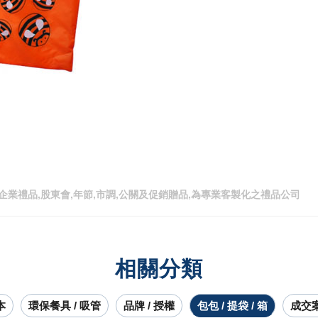
企業禮品,股東會,年節,市調,公關及促銷贈品,為專業客製化之禮品公司
相關分類
本
環保餐具 / 吸管
品牌 / 授權
包包 / 提袋 / 箱
成交