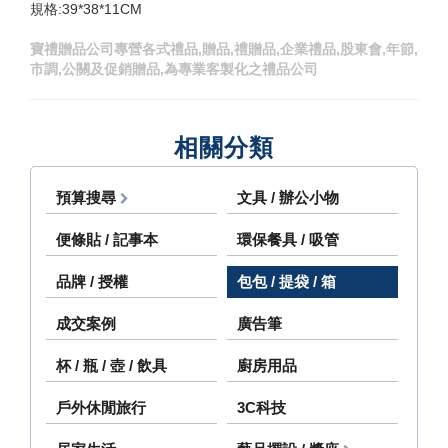
規格:39*38*11CM
寶禮贈品公司專營各式禮品,贈品,禮贈品,企業禮品,股東會,年節,
市調,公關及促銷贈品,為專業客製化之禮品公司
相關分類
預算搜尋
文具 / 辦公小物
便條貼 / 記事本
環保餐具 / 吸管
品牌 / 授權
包包 / 提袋 / 箱
成交案例
廣告筆
杯 / 瓶 / 壺 / 飲具
廚房用品
戶外休閒旅行
3C科技