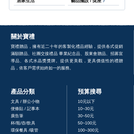
居家生活
藝品擺設 / 獎座
關於寶禮
寶禮贈品，擁有近二十年的客製化禮品經驗，提供各式促銷
滿額贈品、社團交接禮品 畢業紀念品、股東會贈品、招募宣
導品、各式水晶獎獎牌。提供更美觀，更具價值性的禮贈
品，依客戶需求始終如一的服務。
產品分類
預算搜尋
文具 / 辦公小物
10元以下
便條貼 / 記事本
10~30元
廣告筆
30~50元
杯/瓶/壺/飲具
50~100元
環保餐具 /吸管
100~300元