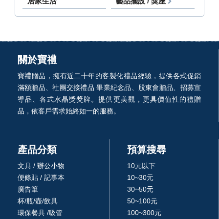
居家生活
藝品擺設 / 獎座
關於寶禮
寶禮贈品，擁有近二十年的客製化禮品經驗，提供各式促銷
滿額贈品、社團交接禮品 畢業紀念品、股東會贈品、招募宣
導品、各式水晶獎獎牌。提供更美觀，更具價值性的禮贈
品，依客戶需求始終如一的服務。
產品分類
預算搜尋
文具 / 辦公小物
10元以下
便條貼 / 記事本
10~30元
廣告筆
30~50元
杯/瓶/壺/飲具
50~100元
環保餐具 /吸管
100~300元