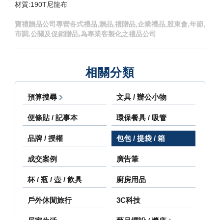
材質:190T尼龍布
寶禮贈品公司專營各式禮品,贈品,禮贈品,企業禮品,股東會,年節,
市調,公關及促銷贈品,為專業客製化之禮品公司
相關分類
預算搜尋
文具 / 辦公小物
便條貼 / 記事本
環保餐具 / 吸管
品牌 / 授權
包包 / 提袋 / 箱
成交案例
廣告筆
杯 / 瓶 / 壺 / 飲具
廚房用品
戶外休閒旅行
3C科技