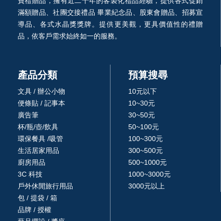
寶禮贈品，擁有近二十年的客製化禮品經驗，提供各式促銷
滿額贈品、社團交接禮品 畢業紀念品、股東會贈品、招募宣
導品、各式水晶獎獎牌。提供更美觀，更具價值性的禮贈
品，依客戶需求始終如一的服務。
產品分類
預算搜尋
文具 / 辦公小物
10元以下
便條貼 / 記事本
10~30元
廣告筆
30~50元
杯/瓶/壺/飲具
50~100元
環保餐具 /吸管
100~300元
生活居家用品
300~500元
廚房用品
500~1000元
3C 科技
1000~3000元
戶外休閒旅行用品
3000元以上
包 / 提袋 / 箱
品牌 / 授權