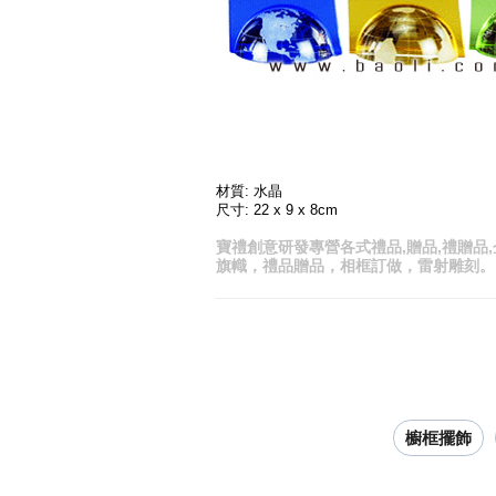
材質: 水晶
尺寸: 22 x 9 x 8cm
寶禮創意研發專營各式禮品,贈品,禮贈品
旗幟，禮品贈品，相框訂做，雷射雕刻。
櫥框擺飾