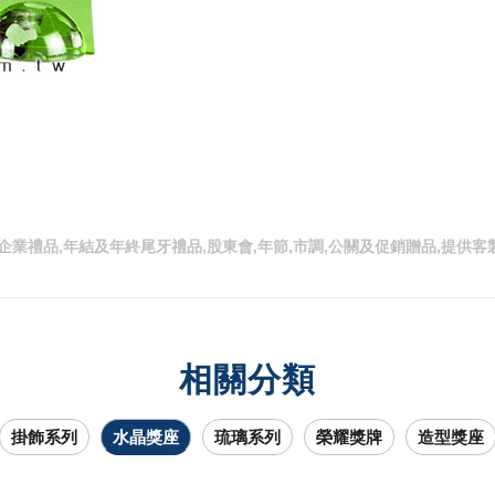
,企業禮品,年結及年終尾牙禮品,股東會,年節,市調,公關及促銷贈品,提
相關分類
掛飾系列
水晶獎座
琉璃系列
榮耀獎牌
造型獎座