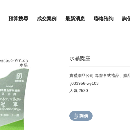
預算搜尋
成交案例
最新消息
聯絡諮詢
詢
水晶獎座
寶禮贈品公司 專營各式禮品、贈
tj033956-wy103
人氣
2530
詢價