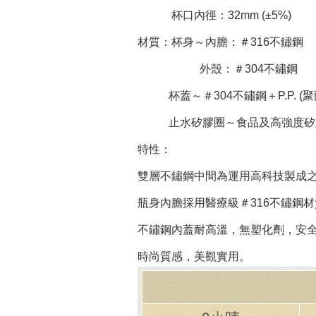
杯口內徑：32mm (±5%)
材質：杯身～內膽：＃316不鏽鋼
外殼：＃304不鏽鋼
杯蓋～＃304不鏽鋼＋P.P. (聚
止水矽膠圈～食品及高強度矽
特性：
雙層不鏽鋼中間為運用高科技製成
瓶身內膽採用醫療級＃316不鏽鋼
不鏽鋼內蓋耐高溫，無塑化劑，安
時尚質感，美觀實用。