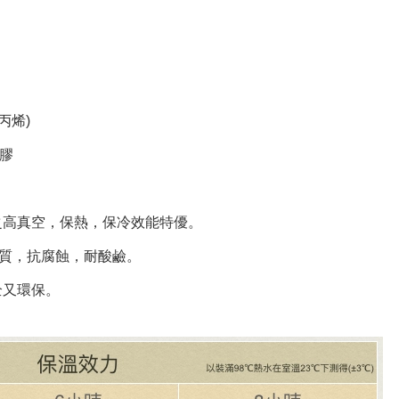
丙烯)
膠
之高真空，保熱，保冷效能特優。
材質，抗腐蝕，耐酸鹼。
全又環保。